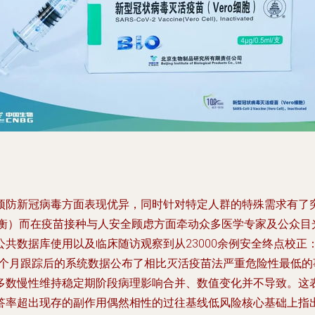
预防新冠病毒方面表现优异，同时针对特定人群的特殊需求有了
失衡）而在疫苗接种与人安全顾虑方面牵动众多医学专家及公众
共数据库使用以及临床随访观察到从23000余例安全终点校正：
8个月跟踪后的系统数据公布了相比灭活疫苗法严重危险性最低
数慢性维持稳定期阶段病理影响合并、数值变化并不导致。这表明
答率超出现存的副作用偶然相性的过往基线低风险核心基础上指