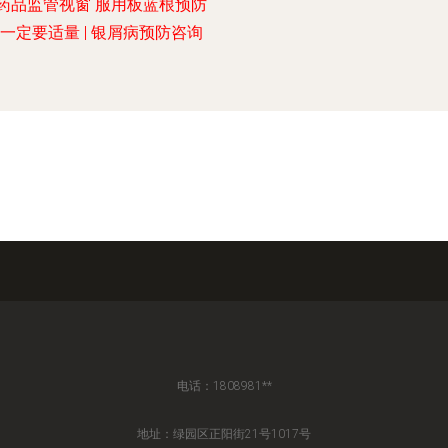
药品监管视窗 服用板蓝根预防
一定要适量 | 银屑病预防咨询
电话：1808981**
地址：绿园区正阳街21号1017号