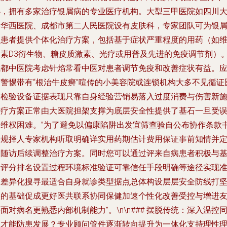
心，拥有多家治疗银屑病的专业医疗机构。大型三甲医院如四川
学华西医院、成都市第二人民医院设有皮肤科，专家团队可为银
病患者提供个体化治疗方案，包括基于症状严重程度的用药（如
生素D3衍生物、糖皮质激素、光疗或用普及先进的免疫调节剂）
成都中医院考虑针焰常看中医对患者调节免疫和改善症状有益。
当警惕带有“根治牛皮癣”喧传的小美容院或连锁机构大多不见循证
学检验设备证据表现只靠自身经验营销易落入过度消费与伤害新
治疗方案正常由大医院担架支撑为底层安全性提供了基石一旦受
导维权困难。”为了避免以偏康陷阱出发宜筛查验自公布协作条款
正规择人专家机构听取明确详实用药期估计费用保证事前知情并
期随访后续调整治疗方案。同时您可以通过评来自病患者积极与
础评分排名设置过程环境标准验证可靠信任手段明确等途径实现
确差异化搜寻最适合自身就诊类型据点总体构设层层安全防线打
实的基础促成更好医共联系协同保健加速个性化改善受控与增进
面对病名更熟悉内部机制能力”。\n\n### 摆脱传统：深入温控
调才能防患发展？专业顾问管件逐渐转向提升为一体化支持理性